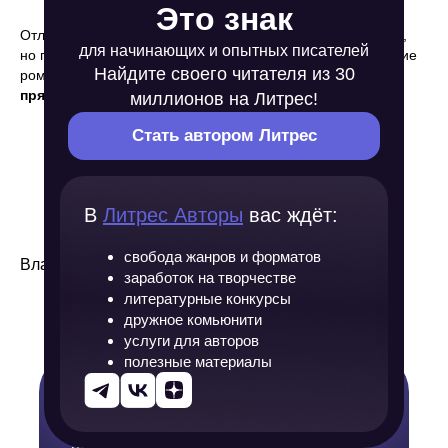
Это знак
Отличный вариант — начать с совершенно неожиданного,
для начинающих и опытных писателей
но при этом первой фразой как бы «подтвердить» название
Найдите своего читателя из 30
романа. Берите на заметку —
открывать произведения
прямой речью
иногда очень выигрышно.
миллионов на Литрес!
Стать автором Литрес
В
Литрес Авторы
вас ждёт:
свобода жанров и форматов
Владимир Сорокин «Очередь»
заработок на творчестве
литературные конкурсы
дружное комьюнити
услуги для авторов
полезные материалы
Заключение
Можно найти еще больше невероятных