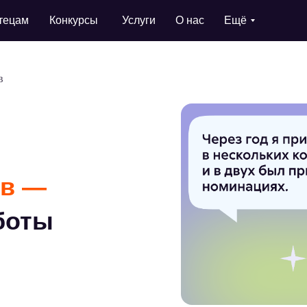
тецам
Конкурсы
Услуги
О нас
Ещё
в
ов —
боты