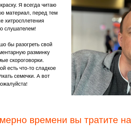
краску. Я всегда читаю
аю материал, перед тем
се хитросплетения
о слушателем!
шо бы разогреть свой
ементарную разминку
мые скороговорки.
й есть что-то сладкое
лкать семечки. А вот
пожалуйста!
мерно времени вы тратите на