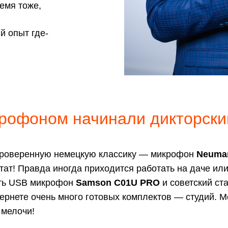
емя тоже,
й опыт где-
рофоном начинали дикторски
 проверенную немецкую классику — микрофон
Neuma
тат! Правда иногда приходится работать на даче или
сть USB микрофон
Samson C01U PRO
и советский ст
ернете очень много готовых комплектов — студий. М
 мелочи!