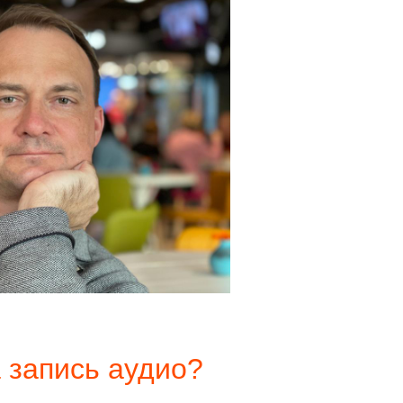
 за
пись аудио?