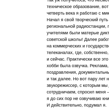
Так уж получилось, что несмо
техническое образование, вот
четверть века я работаю с м
Начал я свой творческий путь
региональной радиостанции, 
учителями были матерые дик
советской школы! Далее рабо
на коммерческих и государст
телеканалах, где, собственно,
и сейчас. Практически все эт
хобби была озвучка. Реклама,
поздравления, документаль
и так далее. Но вот пару лет 
звукорежиссер, с которым мы
сотрудничаем, спросил меня 
я до сих пор не озвучиваю кн
И действительно, подумал я.