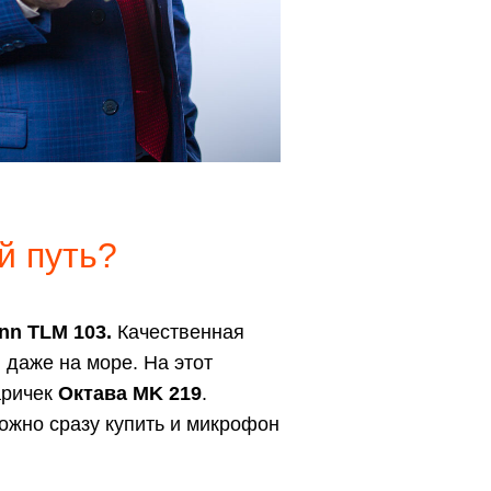
й путь?
nn TLM 103.
Качественная
 даже на море. На этот
аричек
Октавa МK 219
.
ожно сразу купить и микрофон