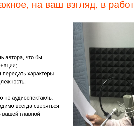
ажное, на ваш взгляд, в рабо
ь автора, что бы
онации;
бы передать характеры
длежность.
то не аудиоспектакль,
одимо всегда сверяться
ь вашей главной