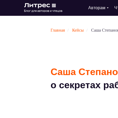
Авторам
Ч
Главная
/
Кейсы
/
Саша Степано
Саша Степан
о секретах ра