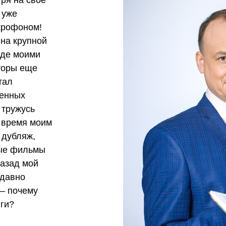
тря на свое
 уже
икрофоном!
 на крупной
где моими
торы еще
тал
венных
 тружусь
о время моим
 дубляж,
ные фильмы
назад мой
 давно
— почему
иги?