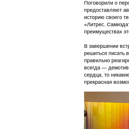
Поговорили о перс
предоставляют ав
историю своего т
«Литрес. Самизда
преимуществах эт
В завершении встр
решиться писать в
правильно реагиро
всегда — демотив
сердца, то никаки
прекрасная возмо