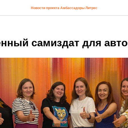
Новости проекта Амбассадоры Литрес
нный самиздат для авт