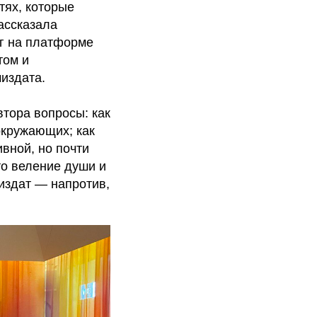
тях, которые
ассказала
иг на платформе
том и
издата.
втора вопросы: как
окружающих; как
ивной, но почти
то веление души и
издат — напротив,