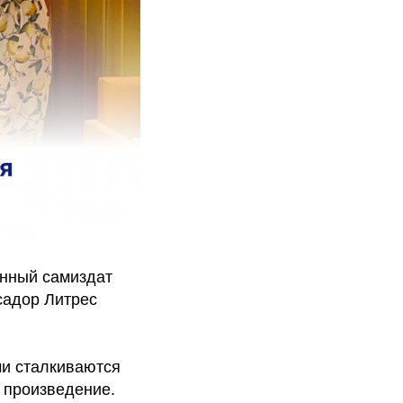
енный самиздат
садор Литрес
ми сталкиваются
 произведение.