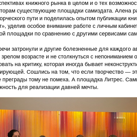
пективах книжного рынка в целом и о тех возможнос
торам существующие площадки самиздата. Алена р
ворческого пути и поделилась опытом публикации кн
т», уделив особое внимание работе с личным кабине
ой площадки по сравнению с другими сервисами сам
ечи затронули и другие болезненные для каждого а
 зрелом возрасте и не столкнуться с непониманием 
вать на критику, которая иногда бывает неконструкт
ирующей. Сошлись на том, что если творчество — э
е преграды тому не помеха. А площадка Литрес. Сам
жность для реализации давней мечты.