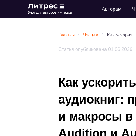
Авторам
Ч
Главная
/
Чтецам
/
Как ускорить 
Статья опубликована 01.06.2026
Как ускорит
аудиокниг: 
и макросы в
Audition и Au