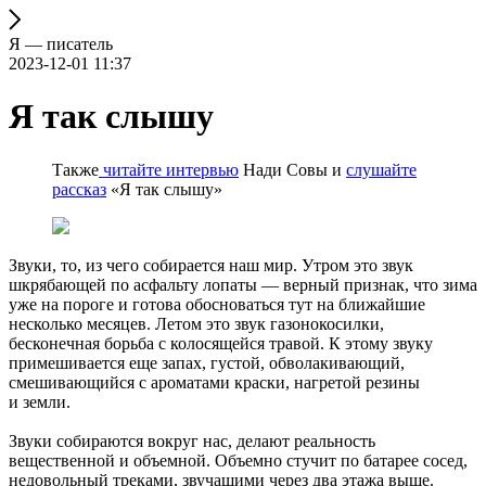
Я — писатель
2023-12-01 11:37
Я так слышу
Также
читайте интервью
Нади Совы и
слушайте
рассказ
«Я так слышу»
Звуки, то, из чего собирается наш мир. Утром это звук
шкрябающей по асфальту лопаты — верный признак, что зима
уже на пороге и готова обосноваться тут на ближайшие
несколько месяцев. Летом это звук газонокосилки,
бесконечная борьба с колосящейся травой. К этому звуку
примешивается еще запах, густой, обволакивающий,
смешивающийся с ароматами краски, нагретой резины
и земли.
Звуки собираются вокруг нас, делают реальность
вещественной и объемной. Объемно стучит по батарее сосед,
недовольный треками, звучащими через два этажа выше.