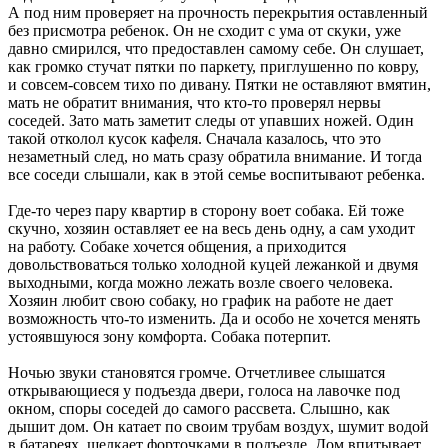
А под ним проверяет на прочность перекрытия оставленный
без присмотра ребенок. Он не сходит с ума от скуки, уже
давно смирился, что предоставлен самому себе. Он слушает,
как громко стучат пятки по паркету, приглушенно по ковру,
и совсем-совсем тихо по дивану. Пятки не оставляют вмятин,
мать не обратит внимания, что кто-то проверял нервы
соседей. Зато мать заметит следы от упавших ножей. Один
такой отколол кусок кафеля. Сначала казалось, что это
незаметный след, но мать сразу обратила внимание. И тогда
все соседи слышали, как в этой семье воспитывают ребенка.
Где-то через пару квартир в сторону воет собака. Ей тоже
скучно, хозяин оставляет ее на весь день одну, а сам уходит
на работу. Собаке хочется общения, а приходится
довольствоваться только холодной куцей лежанкой и двумя
выходными, когда можно лежать возле своего человека.
Хозяин любит свою собаку, но график на работе не дает
возможность что-то изменить. Да и особо не хочется менять
устоявшуюся зону комфорта. Собака потерпит.
Ночью звуки становятся громче. Отчетливее слышатся
открывающиеся у подъезда двери, голоса на лавочке под
окном, споры соседей до самого рассвета. Слышно, как
дышит дом. Он катает по своим трубам воздух, шумит водой
в батареях, щелкает форточками в подъезде. Дом впитывает