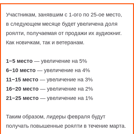
12
Светлана
2
3%
22
Ольга Куликова
1
1%
Радужная
Участникам, занявшим с 1-ого по 25-ое место,
в следующем месяце будет увеличена доля
23
Василий
0
1%
13
Оксана
1
3%
Коржавчиков
роялти, получаемая от продажи их аудиокниг.
Шокина
Как новичкам, так и ветеранам.
24
Ирина
1
1%
14
Екатерина
5
3%
Долгополова
Еремкина
1−5 место
— увеличение на 5%
6−10 место
— увеличение на 4%
25
Александр
2
1%
15
Алексей
5
3%
Егоров
11−15 место
— увеличение на 3%
Воскобойников
16−20 место
— увеличение на 2%
26
Станислав
1
21−25 место
— увеличение на 1%
16
Ольга Белова
0
2%
Старков
17
Семён
0
2%
Таким образом, лидеры февраля будут
27
Яна
0
Ващенко
Перепелкина
получать повышенные роялти в течение марта.