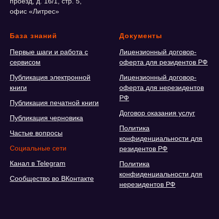
30
Алина Рай
5
проезд, д. 16/1, стр. 5,
офис «Литрес»
41
Кристина
1
Соскова
31
Наталья
2
База знаний
Документы
Волохина
42
Наталья Темник
0
Первые шаги и работа с
Лицензионный договор-
сервисом
оферта для резидентов РФ
32
Сергей
1
Ермилов
Публикация электронной
Лицензионный договор-
43
Анастасия
6
Ригор
книги
оферта для нерезидентов
РФ
33
Кирилл
1
Публикация печатной книги
Федоров
Договор оказания услуг
44
Кирилл
2
Публикация черновика
Мириславский
Политика
Частые вопросы
конфиденциальности для
34
Игорь
1
Маринин
Cоциальные сети
резидентов РФ
45
Tanya O’man
1
Канал в Telegram
Политика
конфиденциальности для
35
Алексей
0
Сообщество во ВКонтакте
46
Виктория
1
Березнёв
нерезидентов РФ
Томина
36
Людмила
0
47
Ольга Мусс
0