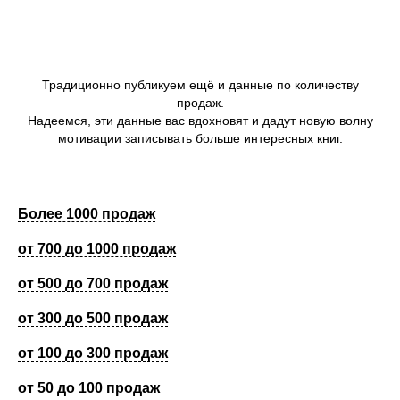
15
Алена Панова
1
3%
6
Валерия
2
4%
Егорова
16
Анна
1
2%
Традиционно публикуем ещё и данные по количеству
Сергоманова
7
Римма
2
4%
продаж.
Макарова
Надеемся, эти данные вас вдохновят и дадут новую волну
17
Яна Зиман
1
2%
мотивации записывать больше интересных книг.
8
Наталья
1
4%
Беляева
18
Михаил
2
2%
Архипов
Более 1000 продаж
9
Сергей
2
4%
Романович
от 700 до 1000 продаж
Рыжков
19
Михаил
1
2%
Глушенков
от 500 до 700 продаж
10
Один
1
4%
от 300 до 500 продаж
20
Юлия Лагутина
1
2%
от 100 до 300 продаж
11
Андрей Зверев
1
3%
(BadCatStudio)
21
Ирина Трунина
4
1%
от 50 до 100 продаж