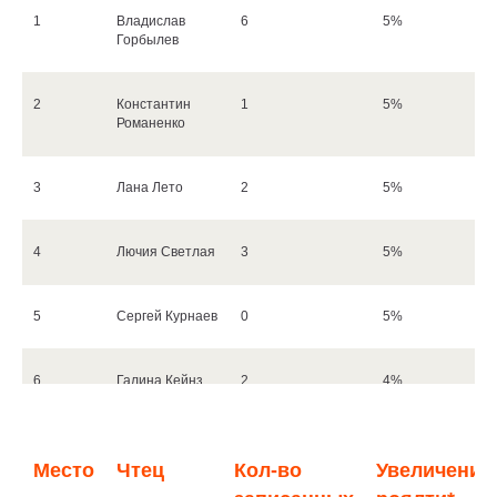
1
Владислав
6
5%
Горбылев
2
Константин
1
5%
Романенко
3
Лана Лето
2
5%
4
Лючия Светлая
3
5%
5
Сергей Курнаев
0
5%
6
Галина Кейнз
2
4%
7
Борис Горский
3
4%
Место
Чтец
Кол-во
Увеличение