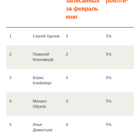
записанных
роялти*
8
Екатерина
2
4%
за февраль
Пермякова
книг
9
Синяя Краска
1
4%
1
Сергей Уделов
3
5%
10
Илья Кигурадзе
3
4%
2
Пожилой
2
5%
Ксеноморф
11
София
3
3%
Булгакова
3
Борис
4
5%
Клейнберг
12
Мария
5
3%
Максимова
4
Михаил
3
5%
Обухов
13
Катя Роман
0
3%
5
Илья
6
5%
14
Tasha Sim
1
3%
Дементьев